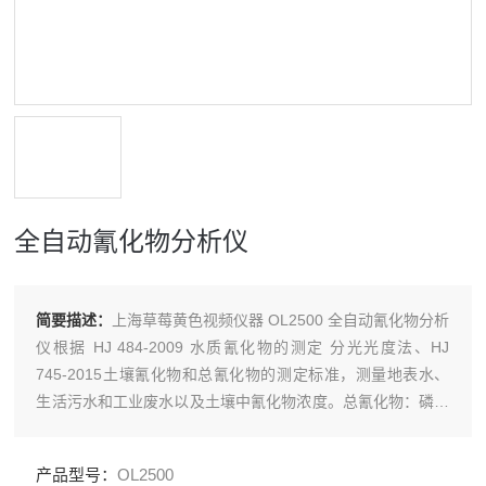
全自动氰化物分析仪
简要描述：
上海草莓黄色视频仪器 OL2500 全自动氰化物分析
仪根据 HJ 484-2009 水质氰化物的测定 分光光度法、HJ
745-2015土壤氰化物和总氰化物的测定标准，测量地表水、
生活污水和工业废水以及土壤中氰化物浓度。总氰化物：磷酸
和EDTA存在下，自动蒸馏，利用氰化氢的形式被蒸馏出来，
用*溶液吸收。易释放氰化物：向水样中加入酒石酸和硝酸
产品型号：
OL2500
锌，在pH=4条件下，自动蒸馏，简单氰化物和部分络合氰化