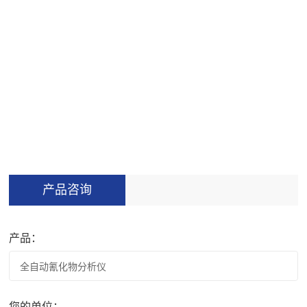
高效灵 活,优化样本流转
可无限循环做样，支持中途加样。急样优先处理机制，允许操作
员标
产品咨询
产品：
您的单位：