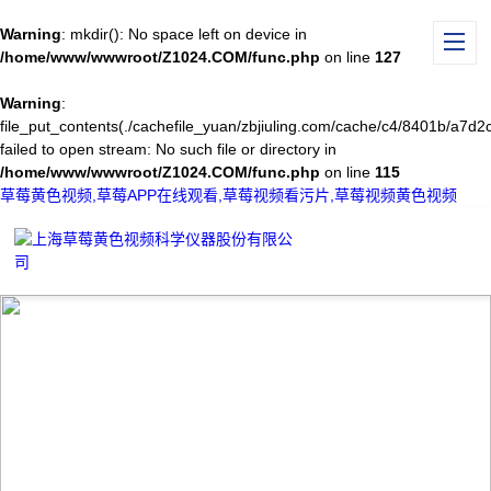
Warning
: mkdir(): No space left on device in
/home/www/wwwroot/Z1024.COM/func.php
on line
127
Warning
:
file_put_contents(./cachefile_yuan/zbjiuling.com/cache/c4/8401b/a7d2c
failed to open stream: No such file or directory in
/home/www/wwwroot/Z1024.COM/func.php
on line
115
草莓黄色视频,草莓APP在线观看,草莓视频看污片,草莓视频黄色视频
PRODUCT CENTER
产品中心