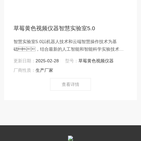
草莓黄色视频仪器智慧实验室5.0
智慧实验室5.0以机器人技术和云端智慧操作技术为基
础，结合最新的人工智能和智能科学实验技术打
造而成的水质检测AI机器人。它能实现智能化来
更新日期：
2025-02-28
型号：
草莓黄色视频仪器
样、智能化分样 、智能化前处理、
厂商性质：
生产厂家
智能化运输、智能化检测、智能化数据分
析、上传等全流程，检测模块灵活多
查看详情
变，随意配置、符合标准检测要求。