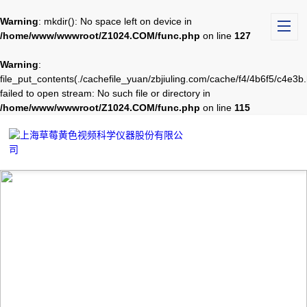
Warning
: mkdir(): No space left on device in
/home/www/wwwroot/Z1024.COM/func.php
on line
127
Warning
:
file_put_contents(./cachefile_yuan/zbjiuling.com/cache/f4/4b6f5/c4e3b.
failed to open stream: No such file or directory in
/home/www/wwwroot/Z1024.COM/func.php
on line
115
TECHNICAL ARTICLES
技术文章