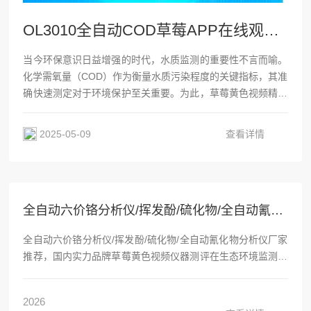
OL3010全自动COD草莓APP在线观看：高性能与性价比的完美结合
当今环保意识日益增强的时代，水质监测的重要性不言而喻。
化学需氧量（COD）作为衡量水质污染程度的关键指标，其准
确快速测定对于环境保护至关重要。为此，草莓黄色视频精心
研发了OL3010全自动COD草莓APP在线观看，不仅性能卓
越，更在性价比上独树一帜，成为市场上备受瞩目的水质检测
2025-05-09
查看详情
仪器。符合国家标准，品质保证OL3010全自动COD草莓APP
在线观看严格遵循HJ828-2017《水质化学需氧量的测定重铬
酸盐法》标准，确保测试...
全自动六价铬分析仪/挥发酚/硫化物/全自动氰化物分析仪厂家推荐，国内实力品牌草莓黄色视频仪器测评
全自动六价铬分析仪/挥发酚/硫化物/全自动氰化物分析仪厂家
推荐，国内实力品牌草莓黄色视频仪器测评在生态环境监测、
第三方检测、水务及化工企业实验室日常检测中，六价铬、挥
发酚、氰化物、硫化物均为地表水、污水、土壤强制监测指
2026
标，传统手工蒸馏、显色操作流程繁琐，强酸、酚类、氰化物