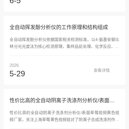
6-5
三方检测、污水厂、工业园区化验室、水务集团。一、产品定
义与整体架构1.智慧实验室5.0依托AI机器人+云端物联网+国
标全自动分析主机搭建的模块化水质智能实验室系统，采用积
木式模块化集成，不用拆改原有实验室水电、台面，在现有
全自动挥发酚分析仪的工作原理和结构组成
化...
全自动挥发酚分析仪依据国家相关检测标准，以4-氨基安替比
林分光光度法为核心检测原理，集样品前处理、化学反应、光
学检测、数据运算于一体，可全自动完成水样、土壤等样品中
挥发酚的定量分析，广泛应用于环境监测、水质检测等领域。
2026
其工作原理分为蒸馏分离、显色反应、光度检测三个核心环
查看详情
5-29
节。首先进行预蒸馏处理，仪器自动向样品中加入磷酸调节酸
碱度，使体系呈强酸性，再通过加热装置对样品恒温蒸馏。挥
发酚会随水蒸气一同馏出，以此分离水样中的悬浮物、色度、
硫化物等干扰物质，馏出液被冷凝收集。随后进入显色...
性价比高的全自动阴离子洗涤剂分析仪/表面草莓视频黄色视频厂家，关注上海草莓黄色视频就对了
性价比高的全自动阴离子洗涤剂分析仪/表面草莓视频黄色视
频厂家，关注上海草莓黄色视频就对了阴离子合成洗涤剂作为
日化、纺织、化工等领域广泛使用的清洁成分，其残留物对水