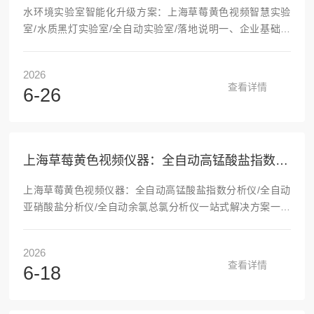
水环境实验室智能化升级方案：上海草莓黄色视频智慧实验
室/水质黑灯实验室/全自动实验室/落地说明一、企业基础概
况：深耕水环境监测十五年国产仪器厂商上海草莓黄色视频科
学仪器股份有限公司2011年4月在上海成立，是集研发、生
2026
产、销售、全流程售后于一体的高新技术企业、专精特新中小
查看详情
6-26
企业，同时获评AAA级守合同重信用企业，企业综合资质全。
企业核心定位聚焦水质全自动分析仪器与智能化实验室成套方
案，依托本地高校资源搭建由博士、硕士组成的专职研发团
队，通过ISO9001质量管理、ISO14001环境管理双体系...
上海草莓黄色视频仪器：全自动高锰酸盐指数分析仪/全自动亚硝酸盐分析仪/全自动余氯总氯分析仪一站式解决方案
上海草莓黄色视频仪器：全自动高锰酸盐指数分析仪/全自动
亚硝酸盐分析仪/全自动余氯总氯分析仪一站式解决方案一、
上海草莓黄色视频科学仪器股份有限公司企业介绍1.基础概况
上海草莓黄色视频科学仪器股份有限公司2011年4月成立，坐
2026
落于上海，是高新技术企业、专精特新中小企业、AAA级守合
查看详情
6-18
同重信用企业，深耕水质全自动分析仪器研发、生产、销售与
全流程售后一体化服务15年。企业依托高校人才资源，组建博
士、硕士组成的专业研发团队，拥有12项发明、120+实用新