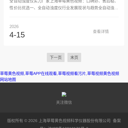
全自动浊度仪实力厂家上海草莓黄色视频：口碑好、售后稳、
性价比优选一、全自动浊度仪行业发展现状与趋势全自动浊度
仪是水质监测领域的核心设备，基于90°散射光、透射光或双
光路检测原理，以NTU为单位，实现水样浊度的自动采样、测
2026
量、校准、清洗与数据上传，广泛应用于市政供水、污水处
查看详情
4-15
理、工业循环水、半导体超纯水、制药、食品饮料、环境监测
等场景。近年来，在环保政策趋严、智慧水务建设加速、工业
过程精细化管控需求提升的多重驱动下，行业进入稳健增长
期，市场规模持续扩容，技术迭代与国产替代成为核心主线。
下一页
末页
从...
草莓黄色视频,草莓APP在线观看,草莓视频看污片,草莓视频黄色视频
网站地图
关注微信
版权所有 © 2026 上海草莓黄色视频科学仪器股份有限公司
备案