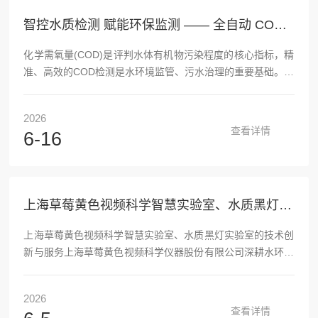
型、34项软件著作权，通过ISO9001质量管理、ISO1...
智控水质检测 赋能环保监测 —— 全自动 COD 草莓APP在线观看应用解析
化学需氧量(COD)是评判水体有机物污染程度的核心指标，精
准、高效的COD检测是水环境监管、污水治理的重要基础。传
统人工检测流程繁琐、耗时久，还易受人为操作干扰，全自动
COD草莓APP在线观看凭借自动化、高精度、强抗干扰等优
2026
势，逐步成为水质检测领域的主流设备，广泛服务于环保监
查看详情
6-16
测、工业生产、水利管控等多个领域。该仪器严格遵循国家水
质检测相关标准，以重铬酸钾氧化法为核心检测原理，结合分
光光度技术完成水样分析。设备在密闭腔体中自动完成取样、
试剂添加、高温消解、冷却比色、结果计算全流程，在1...
上海草莓黄色视频科学智慧实验室、水质黑灯实验室的技术创新与服务
上海草莓黄色视频科学智慧实验室、水质黑灯实验室的技术创
新与服务上海草莓黄色视频科学仪器股份有限公司深耕水环境
全自动分析仪器十余年，智慧实验室5.0、水质黑灯无人实验
室为其核心智能化成套方案，主打原有实验室无需硬装改造、
2026
模块化拼装、全流程无人值守，广泛落地生态环境监测站、第
查看详情