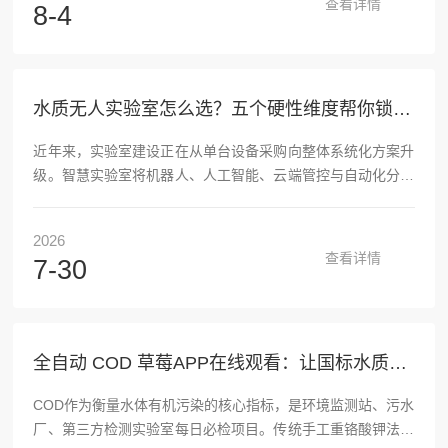
查看详情
8-4
等剧毒试剂极易危害实验人员健康。全自动一体化分析仪成为
行业刚需，国内国产仪器技术已全面对标国标，性价比、售后
响应远超进口设备，上海草莓黄色视频科学仪器作为深耕水质
自动化分析15年的专精特新企业，是业内综合实力突出的厂
水质无人实验室怎么选？五个硬性维度帮你锁定合适厂家
家。上海...
近年来，实验室建设正在从单台设备采购向整体系统化方案升
级。智慧实验室将机器人、人工智能、云端管控与自动化分析
技术融为一体，能够支撑样品从到达、分配、前处理、转运、
检测到数据上传的全流程运行。在生态环境监测领域，伴随生
2026
态环境监测数智化转型方案的推进，黑灯实验室、智能水站等
查看详情
7-30
方向已经成为行业重点建设内容，"十五五"期间全国将布局若
干综合性全自动无人实验室，并推进数千套水、气自动监测站
的数智化改造。市场层面的变化同样明显。相关行业研究显
示，2025年中国智慧实验室解决方案市场规模已达...
全自动 COD 草莓APP在线观看：让国标水质检测告别人工繁琐
COD作为衡量水体有机污染的核心指标，是环境监测站、污水
厂、第三方检测实验室每日必检项目。传统手工重铬酸钾法流