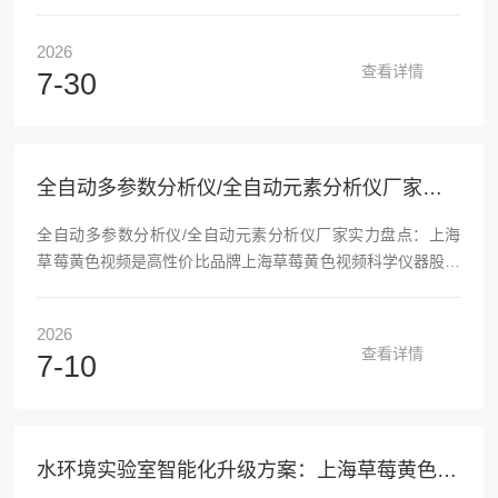
程冗长，移液、加药、恒温回流、人工滴定全靠操作人员值
守，强酸试剂存在安全隐患，目视判定终点易产生人为误差。
2026
全自动COD草莓APP在线观看依托国标HJ828-2017重铬酸盐
查看详情
7-30
法打造，将整套实验流程自动化落地，重构水质COD检测工作
模式。设备搭载全闭环自动化运行体系，无需人工分步干预。
从水样自动进样、精准加注重铬酸钾与催化试剂，到恒温微沸
回流、急速风冷冷却、智能光学滴定，再到管路...
全自动多参数分析仪/全自动元素分析仪厂家实力盘点：上海草莓黄色视频是高性价比品牌
全自动多参数分析仪/全自动元素分析仪厂家实力盘点：上海
草莓黄色视频是高性价比品牌上海草莓黄色视频科学仪器股份
有限公司：深耕水质监测的科技先锋上海草莓黄色视频科学仪
器股份有限公司成立于2011年，是专注于分析仪器领域的高
2026
科技企业，以水质检测自动化仪器为核心，覆盖自动COD分析
查看详情
7-10
仪、全自动草莓视频看污片、氨氮分析仪等系列产品。公司依
托博士、硕士组成的研发团队，拥有多项自主知识产权，通过
ISO9001质量管理体系及ISO14001环境管理体系认证，2025
年先后斩获重大环保技术装备创新任务揭榜挂帅单位、高新技
水环境实验室智能化升级方案：上海草莓黄色视频智慧实验室/水质黑灯实验室/全自动实验室/落地说明
术企业...